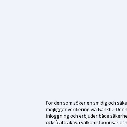
För den som söker en smidig och säker
möjliggör verifiering via BankID. Denn
inloggning och erbjuder både säkerhe
också attraktiva välkomstbonusar och 