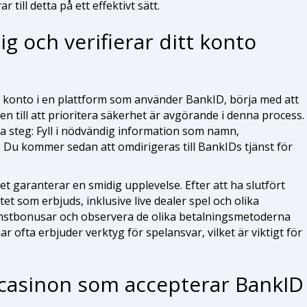
 till detta på ett effektivt sätt.
ig och verifierar ditt konto
tt konto i en plattform som använder BankID, börja med att
gen till att prioritera säkerhet är avgörande i denna process.
ssa steg: Fyll i nödvändig information som namn,
u kommer sedan att omdirigeras till BankIDs tjänst för
lket garanterar en smidig upplevelse. Efter att ha slutfört
et som erbjuds, inklusive live dealer spel och olika
komstbonusar och observera de olika betalningsmetoderna
r ofta erbjuder verktyg för spelansvar, vilket är viktigt för
 casinon som accepterar BankID