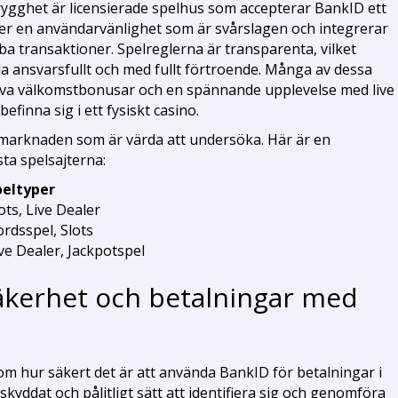
rygghet är licensierade spelhus som accepterar BankID ett
der en användarvänlighet som är svårslagen och integrerar
 transaktioner. Spelreglerna är transparenta, vilket
ela ansvarsfullt och med fullt förtroende. Många av dessa
ktiva välkomstbonusar och en spännande upplevelse med live
befinna sig i ett fysiskt casino.
å marknaden som är värda att undersöka. Här är en
ta spelsajterna:
peltyper
ots, Live Dealer
rdsspel, Slots
ve Dealer, Jackpotspel
äkerhet och betalningar med
om hur säkert det är att använda BankID för betalningar i
skyddat och pålitligt sätt att identifiera sig och genomföra