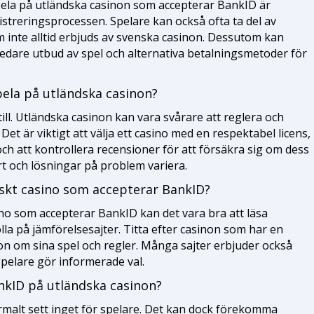
pela på utländska casinon som accepterar BankID är
streringsprocessen. Spelare kan också ofta ta del av
 inte alltid erbjuds av svenska casinon. Dessutom kan
redare utbud av spel och alternativa betalningsmetoder för
pela på utländska casinon?
 till. Utländska casinon kan vara svårare att reglera och
et är viktigt att välja ett casino med en respektabel licens,
 och att kontrollera recensioner för att försäkra sig om dess
t och lösningar på problem variera.
ndskt casino som accepterar BankID?
asino som accepterar BankID kan det vara bra att läsa
la på jämförelsesajter. Titta efter casinon som har en
ion om sina spel och regler. Många sajter erbjuder också
 spelare gör informerade val.
nkID på utländska casinon?
rmalt sett inget för spelare. Det kan dock förekomma