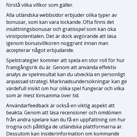
förstå vilka villkor som gäller.
Alla utländska webbsidor erbjuder olika typer av
bonusar, som kan vara lockande. Ofta finns det
insättningsbonusar och gratisspel som kan öka
vinstpotentialen. Det är dock avgörande att läsa
igenom bonusvillkoren noggrant innan man
accepterar något erbjudande.
Spelstrategier kommer att spela en stor roll för hur
framgångsrik du är. Genom att använda effektiv
analys av spelresultat kan du utveckla en personligt
anpassad strategi. Marknadsundersökningar kan ge
värdefull insikt om hur olika spel fungerar och vilka
som är mest lönsamma över tid.
Användarfeedback är också en viktig aspekt att
beakta. Genom att läsa recensioner och omdömen
från andra spelare kan du få en uppfattning om hur
trogna och pålitliga de utländska plattformarna är.
Dessutom kan insiderinformation om kommande