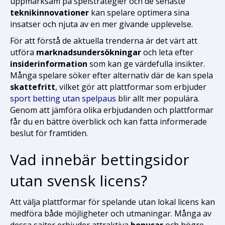
uppmärksam på spelstrategier och de senaste
teknikinnovationer
kan spelare optimera sina
insatser och njuta av en mer givande upplevelse.
För att förstå de aktuella trenderna är det värt att
utföra
marknadsundersökningar
och leta efter
insiderinformation
som kan ge värdefulla insikter.
Många spelare söker efter alternativ där de kan spela
skattefritt
, vilket gör att plattformar som erbjuder
sport betting utan spelpaus
blir allt mer populära.
Genom att jämföra olika erbjudanden och plattformar
får du en bättre överblick och kan fatta informerade
beslut för framtiden.
Vad innebär bettingsidor
utan svensk licens?
Att välja plattformar för spelande utan lokal licens kan
medföra både möjligheter och utmaningar. Många av
dessa sajter erbjuder attraktiva
bonusar
och högre