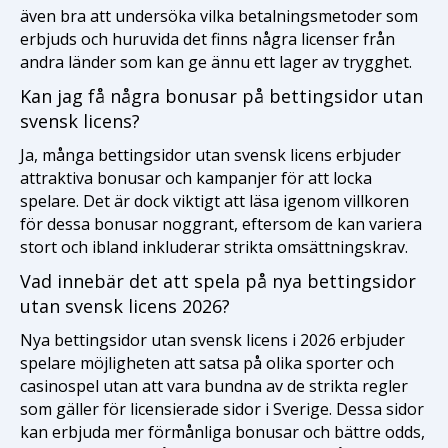
även bra att undersöka vilka betalningsmetoder som
erbjuds och huruvida det finns några licenser från
andra länder som kan ge ännu ett lager av trygghet.
Kan jag få några bonusar på bettingsidor utan
svensk licens?
Ja, många bettingsidor utan svensk licens erbjuder
attraktiva bonusar och kampanjer för att locka
spelare. Det är dock viktigt att läsa igenom villkoren
för dessa bonusar noggrant, eftersom de kan variera
stort och ibland inkluderar strikta omsättningskrav.
Vad innebär det att spela på nya bettingsidor
utan svensk licens 2026?
Nya bettingsidor utan svensk licens i 2026 erbjuder
spelare möjligheten att satsa på olika sporter och
casinospel utan att vara bundna av de strikta regler
som gäller för licensierade sidor i Sverige. Dessa sidor
kan erbjuda mer förmånliga bonusar och bättre odds,