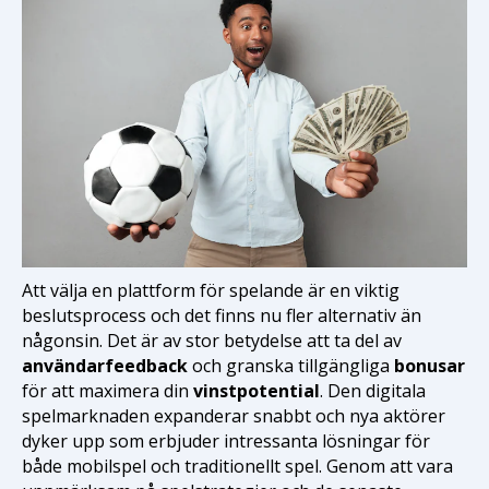
Att välja en plattform för spelande är en viktig
beslutsprocess och det finns nu fler alternativ än
någonsin. Det är av stor betydelse att ta del av
användarfeedback
och granska tillgängliga
bonusar
för att maximera din
vinstpotential
. Den digitala
spelmarknaden expanderar snabbt och nya aktörer
dyker upp som erbjuder intressanta lösningar för
både mobilspel och traditionellt spel. Genom att vara