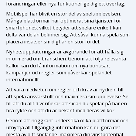
förändringar eller nya funktioner ge dig ett övertag.
Mobilspel har blivit en stor del av spelupplevelsen.
Många plattformar har optimerat sina tjänster för
smartphones, vilket betyder att spelare enkelt kan
delta var de än befinner sig. Att såväl kunna spela som
placera insatser smidigt är en stor fördel.
Nyhetsuppdateringar är avgörande för att hålla sig
informerad om branschen. Genom att följa relevanta
källor kan du få information om nya bonusar,
kampanjer och regler som påverkar spelandet
internationellt.
Att vara medveten om regler och krav är nyckeln till
att spela ansvarsfullt och maximera sin upplevelse. Se
till att du alltid verifierar att sidan du spelar på har en
bra rykte och att du är bekant med deras villkor.
Genom att noggrant undersöka olika plattformar och
utnyttja all tillgänglig information kan du göra det
mesta av ditt spelande, maximera din vinstpotential