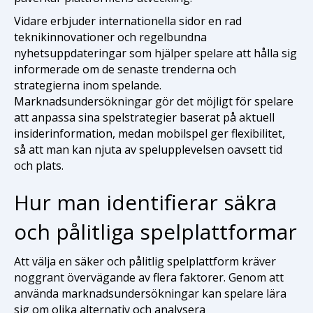
Vidare erbjuder internationella sidor en rad
teknikinnovationer och regelbundna
nyhetsuppdateringar som hjälper spelare att hålla sig
informerade om de senaste trenderna och
strategierna inom spelande.
Marknadsundersökningar gör det möjligt för spelare
att anpassa sina spelstrategier baserat på aktuell
insiderinformation, medan mobilspel ger flexibilitet,
så att man kan njuta av spelupplevelsen oavsett tid
och plats.
Hur man identifierar säkra
och pålitliga spelplattformar
Att välja en säker och pålitlig spelplattform kräver
noggrant övervägande av flera faktorer. Genom att
använda marknadsundersökningar kan spelare lära
sig om olika alternativ och analysera