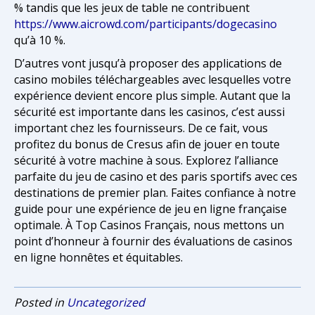
% tandis que les jeux de table ne contribuent
https://www.aicrowd.com/participants/dogecasino
qu’à 10 %.
D’autres vont jusqu’à proposer des applications de
casino mobiles téléchargeables avec lesquelles votre
expérience devient encore plus simple. Autant que la
sécurité est importante dans les casinos, c’est aussi
important chez les fournisseurs. De ce fait, vous
profitez du bonus de Cresus afin de jouer en toute
sécurité à votre machine à sous. Explorez l’alliance
parfaite du jeu de casino et des paris sportifs avec ces
destinations de premier plan. Faites confiance à notre
guide pour une expérience de jeu en ligne française
optimale. À Top Casinos Français, nous mettons un
point d’honneur à fournir des évaluations de casinos
en ligne honnêtes et équitables.
Posted in
Uncategorized