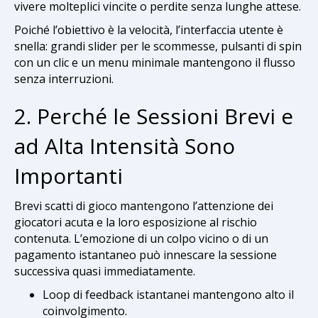
vivere molteplici vincite o perdite senza lunghe attese.
Poiché l’obiettivo è la velocità, l’interfaccia utente è
snella: grandi slider per le scommesse, pulsanti di spin
con un clic e un menu minimale mantengono il flusso
senza interruzioni.
2. Perché le Sessioni Brevi e
ad Alta Intensità Sono
Importanti
Brevi scatti di gioco mantengono l’attenzione dei
giocatori acuta e la loro esposizione al rischio
contenuta. L’emozione di un colpo vicino o di un
pagamento istantaneo può innescare la sessione
successiva quasi immediatamente.
Loop di feedback istantanei mantengono alto il
coinvolgimento.