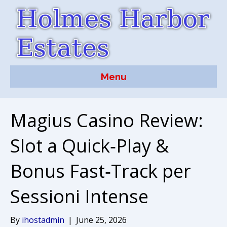
Menu
Magius Casino Review:
Slot a Quick‑Play &
Bonus Fast‑Track per
Sessioni Intense
By
ihostadmin
|
June 25, 2026