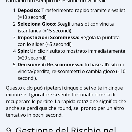
Facciamo un esempio di sessione breve ideale:
Deposito:
Trasferimento rapido tramite e-wallet
(≈10 secondi).
Seleziona Gioco:
Scegli una slot con vincita
istantanea (≈15 secondi).
Impostazioni Scommessa:
Regola la puntata
con lo slider (≈5 secondi).
Spin:
Un clic; risultato mostrato immediatamente
(≈20 secondi).
Decisione di Re‑scommessa:
In base all’esito di
vincita/perdita; re‑scommetti o cambia gioco (≈10
secondi).
Questo ciclo può ripetersi cinque o sei volte in cinque
minuti se il giocatore si sente fortunato o cerca di
recuperare le perdite. La rapida rotazione significa che
anche se perdi qualche round, sei pronto per un altro
tentativo in pochi secondi.
9. Gestione del Rischio nel