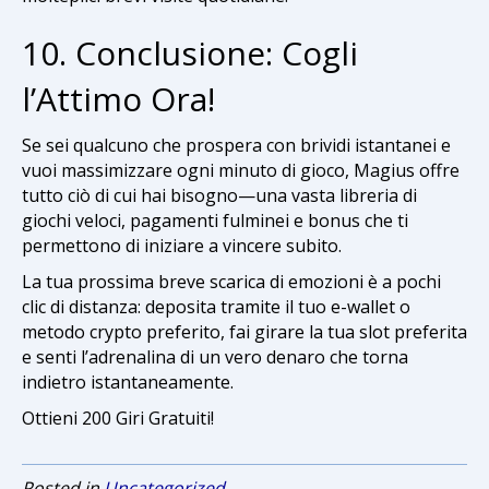
10. Conclusione: Cogli
l’Attimo Ora!
Se sei qualcuno che prospera con brividi istantanei e
vuoi massimizzare ogni minuto di gioco, Magius offre
tutto ciò di cui hai bisogno—una vasta libreria di
giochi veloci, pagamenti fulminei e bonus che ti
permettono di iniziare a vincere subito.
La tua prossima breve scarica di emozioni è a pochi
clic di distanza: deposita tramite il tuo e-wallet o
metodo crypto preferito, fai girare la tua slot preferita
e senti l’adrenalina di un vero denaro che torna
indietro istantaneamente.
Ottieni 200 Giri Gratuiti!
Posted in
Uncategorized