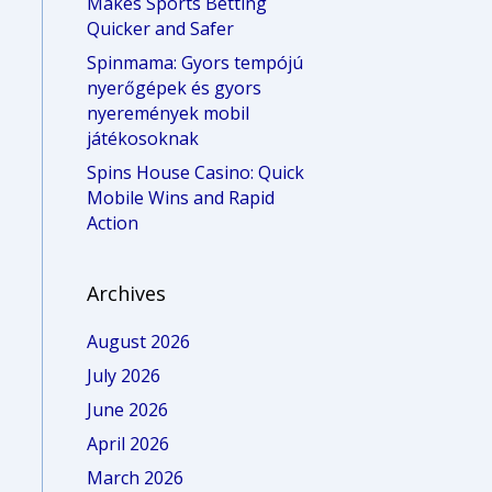
Makes Sports Betting
Quicker and Safer
Spinmama: Gyors tempójú
nyerőgépek és gyors
nyeremények mobil
játékosoknak
Spins House Casino: Quick
Mobile Wins and Rapid
Action
Archives
August 2026
July 2026
June 2026
April 2026
March 2026