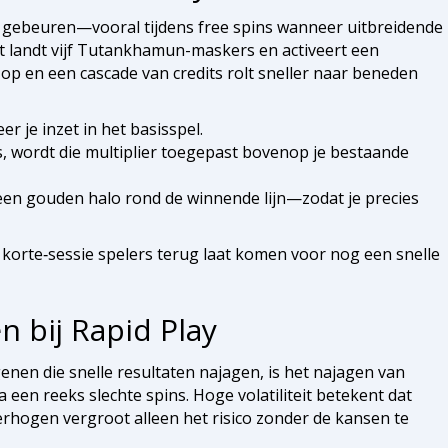
gebeuren—vooral tijdens free spins wanneer uitbreidende
slot landt vijf Tutankhamun-maskers en activeert een
 op en een cascade van credits rolt sneller naar beneden
er je inzet in het basisspel.
ns, wordt die multiplier toegepast bovenop je bestaande
een gouden halo rond de winnende lijn—zodat je precies
t korte‑sessie spelers terug laat komen voor nog een snelle
 bij Rapid Play
en die snelle resultaten najagen, is het najagen van
 een reeks slechte spins. Hoge volatiliteit betekent dat
verhogen vergroot alleen het risico zonder de kansen te