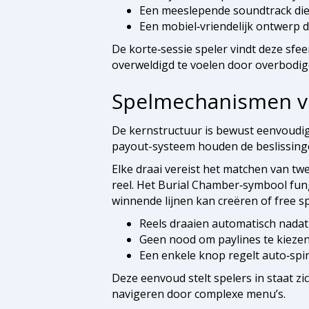
Een meeslepende soundtrack die s
Een mobiel‑vriendelijk ontwerp d
De korte‑sessie speler vindt deze sfe
overweldigd te voelen door overbodige
Spelmechanismen voo
De kernstructuur is bewust eenvoudig—
payout-systeem houden de beslissinge
Elke draai vereist het matchen van tw
reel. Het Burial Chamber‑symbool funge
winnende lijnen kan creëren of free sp
Reels draaien automatisch nadat 
Geen nood om paylines te kiezen; a
Een enkele knop regelt auto‑spin
Deze eenvoud stelt spelers in staat zi
navigeren door complexe menu’s.