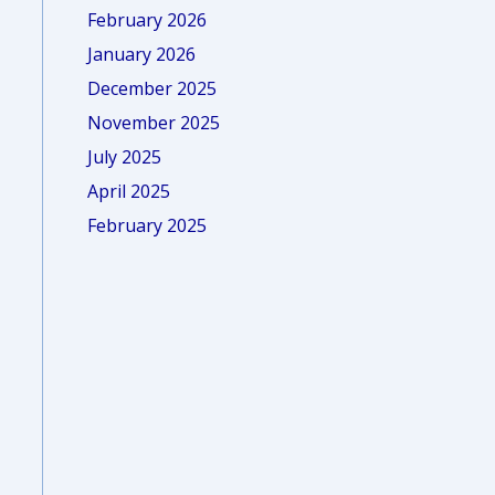
February 2026
January 2026
December 2025
November 2025
July 2025
April 2025
February 2025