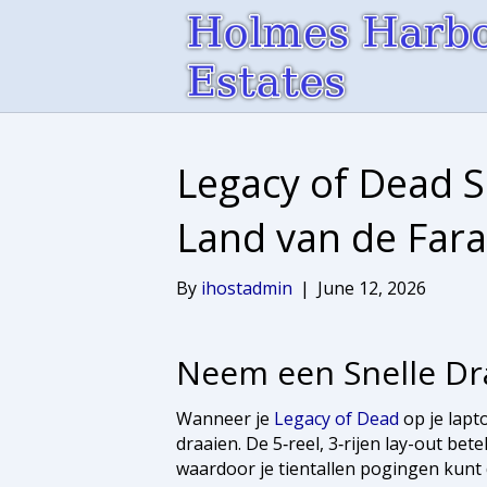
Legacy of Dead Sl
Land van de Fara
By
ihostadmin
|
June 12, 2026
Neem een Snelle Dr
Wanneer je
Legacy of Dead
op je lapt
draaien. De 5‑reel, 3‑rijen lay-out bet
waardoor je tientallen pogingen kunt 