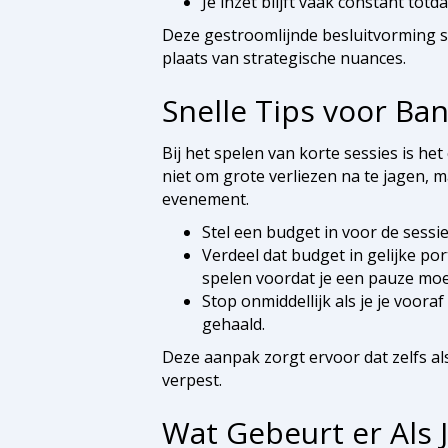
Je inzet blijft vaak constant totd
Deze gestroomlijnde besluitvorming stel
plaats van strategische nuances.
Snelle Tips voor B
Bij het spelen van korte sessies is het
niet om grote verliezen na te jagen, m
evenement.
Stel een budget in voor de sessi
Verdeel dat budget in gelijke por
spelen voordat je een pauze mo
Stop onmiddellijk als je je vooraf
gehaald.
Deze aanpak zorgt ervoor dat zelfs als 
verpest.
Wat Gebeurt er Als J