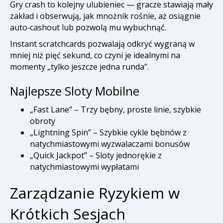
Gry crash to kolejny ulubieniec — gracze stawiają mały
zakład i obserwują, jak mnożnik rośnie, aż osiągnie
auto‑cashout lub pozwolą mu wybuchnąć.
Instant scratchcards pozwalają odkryć wygraną w
mniej niż pięć sekund, co czyni je idealnymi na
momenty „tylko jeszcze jedna runda”.
Najlepsze Sloty Mobilne
„Fast Lane” – Trzy bębny, proste linie, szybkie
obroty
„Lightning Spin” – Szybkie cykle bębnów z
natychmiastowymi wyzwalaczami bonusów
„Quick Jackpot” – Sloty jednorękie z
natychmiastowymi wypłatami
Zarządzanie Ryzykiem w
Krótkich Sesjach