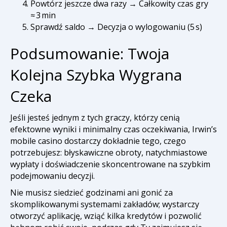
Powtórz jeszcze dwa razy → Całkowity czas gry
≈ 3 min
Sprawdź saldo → Decyzja o wylogowaniu (5 s)
Podsumowanie: Twoja
Kolejna Szybka Wygrana
Czeka
Jeśli jesteś jednym z tych graczy, którzy cenią
efektowne wyniki i minimalny czas oczekiwania, Irwin’s
mobile casino dostarczy dokładnie tego, czego
potrzebujesz: błyskawiczne obroty, natychmiastowe
wypłaty i doświadczenie skoncentrowane na szybkim
podejmowaniu decyzji.
Nie musisz siedzieć godzinami ani gonić za
skomplikowanymi systemami zakładów; wystarczy
otworzyć aplikację, wziąć kilka kredytów i pozwolić