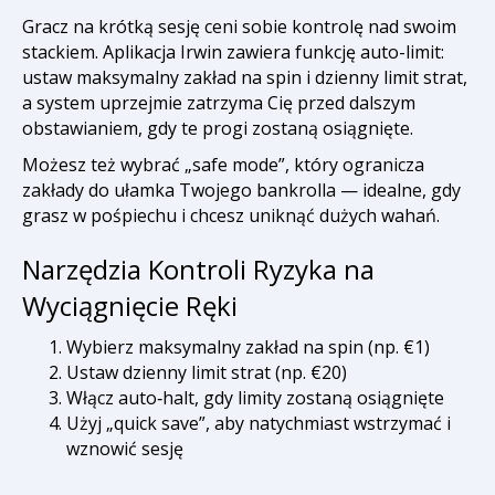
Gracz na krótką sesję ceni sobie kontrolę nad swoim
stackiem. Aplikacja Irwin zawiera funkcję auto-limit:
ustaw maksymalny zakład na spin i dzienny limit strat,
a system uprzejmie zatrzyma Cię przed dalszym
obstawianiem, gdy te progi zostaną osiągnięte.
Możesz też wybrać „safe mode”, który ogranicza
zakłady do ułamka Twojego bankrolla — idealne, gdy
grasz w pośpiechu i chcesz uniknąć dużych wahań.
Narzędzia Kontroli Ryzyka na
Wyciągnięcie Ręki
Wybierz maksymalny zakład na spin (np. €1)
Ustaw dzienny limit strat (np. €20)
Włącz auto‑halt, gdy limity zostaną osiągnięte
Użyj „quick save”, aby natychmiast wstrzymać i
wznowić sesję