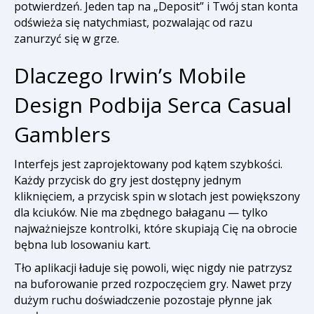
potwierdzeń. Jeden tap na „Deposit” i Twój stan konta
odświeża się natychmiast, pozwalając od razu
zanurzyć się w grze.
Dlaczego Irwin’s Mobile
Design Podbija Serca Casual
Gamblers
Interfejs jest zaprojektowany pod kątem szybkości.
Każdy przycisk do gry jest dostępny jednym
kliknięciem, a przycisk spin w slotach jest powiększony
dla kciuków. Nie ma zbędnego bałaganu — tylko
najważniejsze kontrolki, które skupiają Cię na obrocie
bębna lub losowaniu kart.
Tło aplikacji ładuje się powoli, więc nigdy nie patrzysz
na buforowanie przed rozpoczęciem gry. Nawet przy
dużym ruchu doświadczenie pozostaje płynne jak