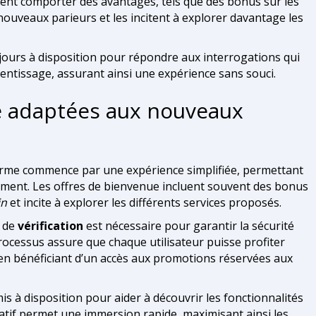
ent comporter des avantages, tels que des bonus sur les
nouveaux parieurs et les incitent à explorer davantage les
oujours à disposition pour répondre aux interrogations qui
entissage, assurant ainsi une expérience sans souci.
e adaptées aux nouveaux
orme commence par une expérience simplifiée, permettant
ment. Les offres de bienvenue incluent souvent des bonus
in
et incite à explorer les différents services proposés.
s de
vérification
est nécessaire pour garantir la sécurité
rocessus assure que chaque utilisateur puisse profiter
en bénéficiant d’un accès aux promotions réservées aux
s à disposition pour aider à découvrir les fonctionnalités
catif permet une immersion rapide, maximisant ainsi les