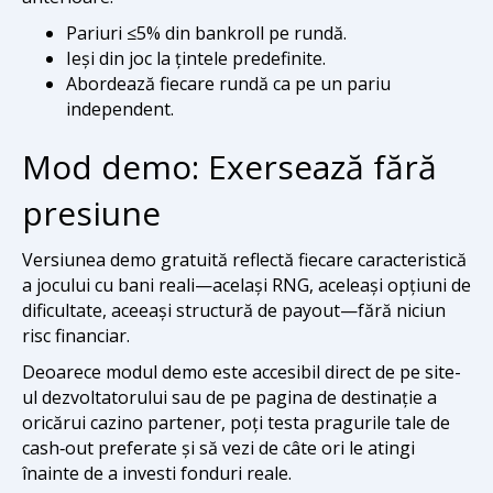
Pariuri ≤5% din bankroll pe rundă.
Ieși din joc la țintele predefinite.
Abordează fiecare rundă ca pe un pariu
independent.
Mod demo: Exersează fără
presiune
Versiunea demo gratuită reflectă fiecare caracteristică
a jocului cu bani reali—același RNG, aceleași opțiuni de
dificultate, aceeași structură de payout—fără niciun
risc financiar.
Deoarece modul demo este accesibil direct de pe site-
ul dezvoltatorului sau de pe pagina de destinație a
oricărui cazino partener, poți testa pragurile tale de
cash‑out preferate și să vezi de câte ori le atingi
înainte de a investi fonduri reale.