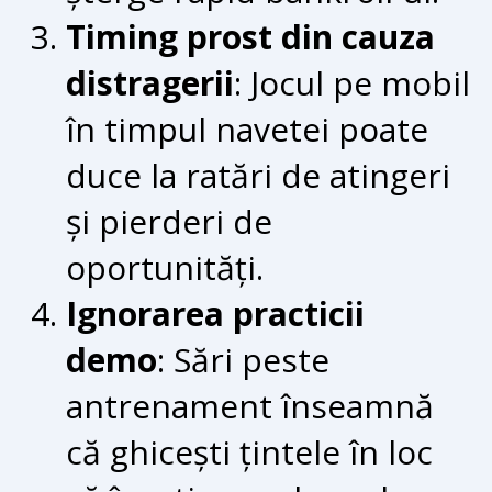
Timing prost din cauza
distragerii
: Jocul pe mobil
în timpul navetei poate
duce la ratări de atingeri
și pierderi de
oportunități.
Ignorarea practicii
demo
: Sări peste
antrenament înseamnă
că ghicești țintele în loc