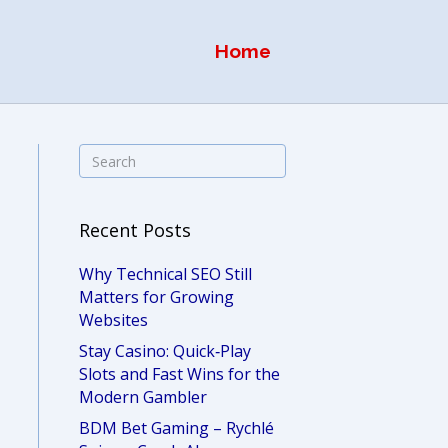
Home
Recent Posts
Why Technical SEO Still
Matters for Growing
Websites
Stay Casino: Quick‑Play
Slots and Fast Wins for the
Modern Gambler
BDM Bet Gaming – Rychlé