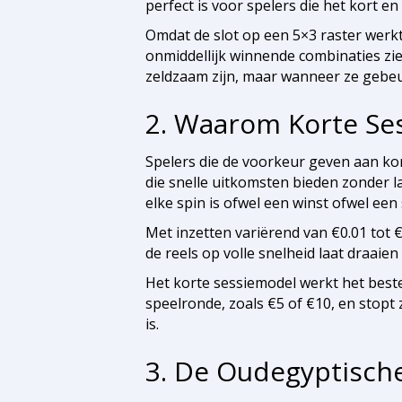
perfect is voor spelers die het kort en
Omdat de slot op een 5×3 raster werkt 
onmiddellijk winnende combinaties zie
zeldzaam zijn, maar wanneer ze gebeure
2. Waarom Korte Se
Spelers die de voorkeur geven aan ko
die snelle uitkomsten bieden zonder la
elke spin is ofwel een winst ofwel een 
Met inzetten variërend van €0.01 tot €
de reels op volle snelheid laat draai
Het korte sessiemodel werkt het beste
speelronde, zoals €5 of €10, en stopt 
is.
3. De Oudegyptische