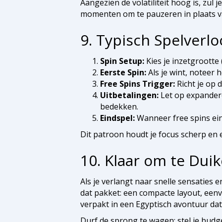
Aangezien de volatiliteit hoog is, zul 
momenten om te pauzeren in plaats va
9. Typisch Spelverl
Spin Setup:
Kies je inzetgrootte 
Eerste Spin:
Als je wint, noteer 
Free Spins Trigger:
Richt je op d
Uitbetalingen:
Let op expandere
bedekken.
Eindspel:
Wanneer free spins eind
Dit patroon houdt je focus scherp en 
10. Klaar om te Dui
Als je verlangt naar snelle sensaties 
dat pakket: een compacte layout, een
verpakt in een Egyptisch avontuur dat
Durf de sprong te wagen: stel je budget