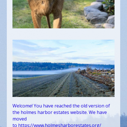
Welcome! You have reached the old version of
the holmes harbor estates website. We have
moved
to
https://www.holmesharborestates.org/