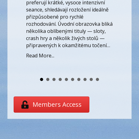
crash hry a několik živých stolů —
připravených k okamžitému točení…
Read More...
Members Access