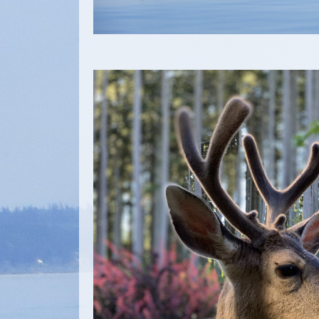
nancias Rápidas
Wild Robin Casin
iones de Juego
voor Directe Win
By
ihostadmin
|
Aug 6, 2
Short‑Burst Gaming Beg
onderweg bent—tussen ve
Juegos Cortos y de
vriend wacht—voelt Wild 
o está diseñado para
jackpotmachine in je zak.
pido y pagos
betekent dat je een slot 
 plataforma es
plaatsen op roulette, of 
na barra de navegación
spelen zonder een brows
ás populares y títulos
Read More...