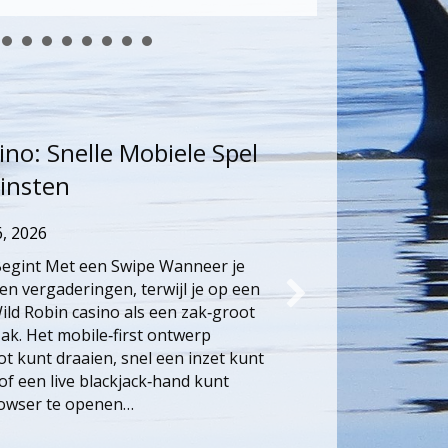
попасть под блокировку
M
сайт
Q
 2026
|
0 Comments
B
ак безопасно использовать кракен сайт и
Ma
локировок в 2026 году.
ad
ma
br
pl
in
Re
ss