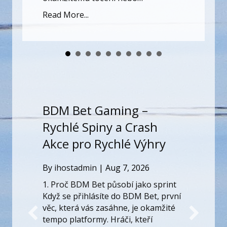
.
 Bet Gaming –
Lucky Pays
lé Spiny a Crash
Discovery M
 pro Rychlé Výhry
Convenient
stadmin
|
Aug 7, 2026
By
|
Aug 7, 2026
č BDM Bet působí jako sprint
Lucky Pays Makes
e přihlásíte do BDM Bet, první
More Convenient F
terá vás zasáhne, je okamžité
game quickly can 
platformy. Hráči, kteří
online casino sess
ují krátké, vysoce intenzivní
Pays leans heavily
, shledávají rozložení ideálně
Read More...
sobené pro rychlé
ování. Úvodní obrazovka bliká
ka oblíbenými tituly — sloty,
hry a několik živých stolů —