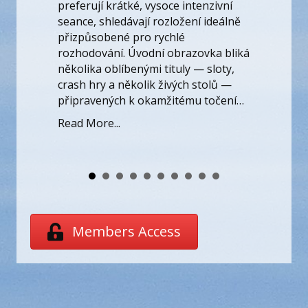
vených k okamžitému točení…
ore...
Members Access
© 2016 Holmes Harbor Estates | Designed by
iHost.net
|
Admin Login