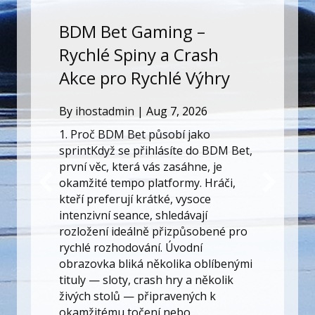
t Gaming –
Lucky Pays Ma
Spiny a Crash
Discovery More
o Rychlé Výhry
Convenient
min
|
Aug 7, 2026
By
|
Aug 7, 2026
|
0 C
 Bet působí jako
Lucky Pays Makes Game
se přihlásíte do BDM Bet,
More Convenient Findin
terá vás zasáhne, je
game quickly can make 
mpo platformy. Hráči,
online casino session, 
ují krátké, vysoce
Pays leans heavily into
eance, shledávají
Read More...
deálně přizpůsobené pro
odování. Úvodní
liká několika oblíbenými
ty, crash hry a několik
ů — připravených k
 točení nebo…